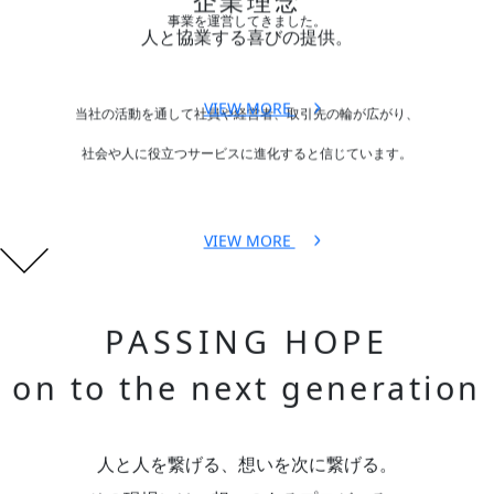
企業理念
事業を運営してきました。
人と協業する喜びの提供。
VIEW MORE
当社の活動を通して社員や経営者、取引先の輪が広がり、
社会や人に役立つサービスに進化すると信じています。
VIEW MORE
PASSING HOPE
on to the next generation
人と人を繋げる、想いを次に繋げる。