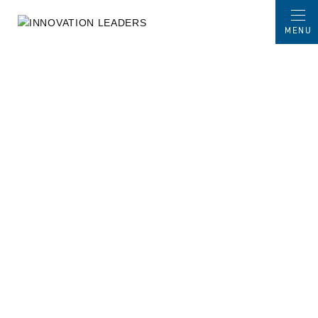
MENU
COMPANY
トップ
会社概要
創業から10年、この先の100年も。
COMPANY OVERVIEW
会社概要