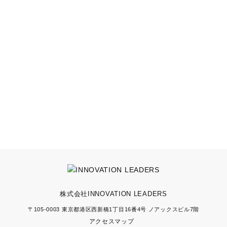
「調剤薬局付録」をスタート
2024.6
「食品製造業界M&A」
に特化したM&A仲介部門をスタート
当社独自のM&A進行資料の使用を開始
2025.5
「プレゼント付録」サイト
をリニューアル
株式会社INNOVATION LEADERS
〒105-0003 東京都港区西新橋1丁目16番4号 ノアックスビル7階
アクセスマップ