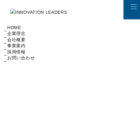
INFORMATION
トップ
MENU
お知らせ
HOME
企業理念
会社概要
事業案内
採用情報
お問い合わせ
＜M&A＞お知らせ
2023.11.22 配信
M&Aコラムを公開いたしました
（製鉄業界）