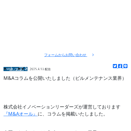
株式会社INNOVATION LEADERS
〒105-0003 東京都港区西新橋1丁目16番4号
ノアックスビル7階
アクセスマップ
03-6453-8468
tel.
フォームからお問い合わせ
INFORMATION
トップ
お知らせ
＜M&A＞お知らせ
2025.4.10 配信
M&Aコラムを公開いたしました（ビルメンテナンス業界）
株式会社イノベーションリーダーズが運営しております
『M&Aオール』
に、コラムを掲載いたしました。