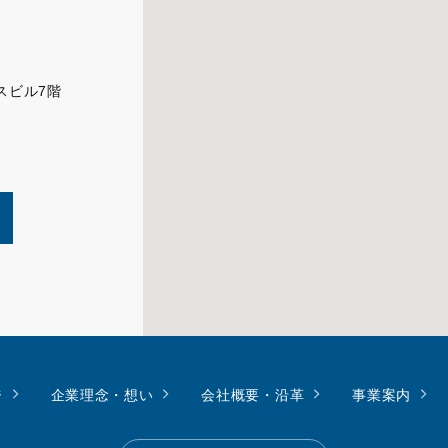
クスビル7階
ジ
企業理念・想い
会社概要・沿革
事業案内