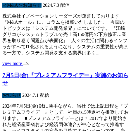
＜M&A＞お知らせ
2024.7.3 配信
株式会社イノベーションリーダーズが運営しております
『M&Aオール』に、コラムを掲載いたしました。 今回の
トピックスは「システム開発業界」についてです。 『江崎
グリコがシステムトラブルで売上高150億円の下方修正…業
界を取り巻く問題点が表面化』 人々の生活に関わるインフ
ラがすべてIT化されるようになり、システムの重要性が高ま
る一方で、システム開発を支える業界は多く...
view more
7月5日(金)『プレミアムフライデー』実施のお知ら
せ
お知らせ
2024.7.1 配信
2024年7月5日(金) 誠に勝手ながら、当社では上記日程を『プ
レミアムフライデー』として、社員の15時退社を推奨してお
ります。 ■プレミアムフライデーとは？ 2017年より開始さ
れた経済産業省および経済団体連合が中心となって推進す
る、ライフスタイルの変革を目指すキャンペーンです。 当