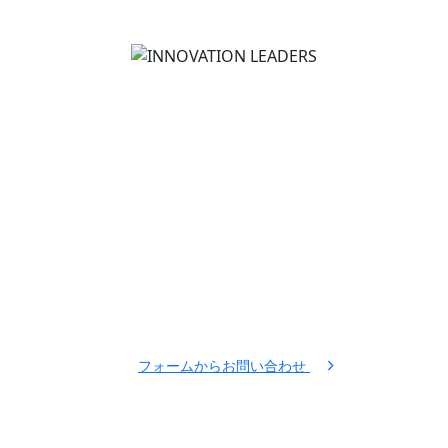
株式会社INNOVATION LEADERS
〒105-0003 東京都港区西新橋1丁目16番4号
ノアックスビル7階
アクセスマップ
03-6453-8468
tel.
フォームからお問い合わせ