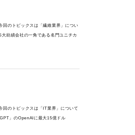
今回のトピックスは「繊維業界」につい
6大紡績会社の一角である名門ユニチカ
今回のトピックスは「IT業界」について
PT」のOpenAIに最大15億ドル