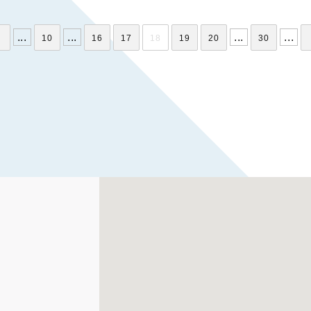
...
...
...
...
10
16
17
18
19
20
30